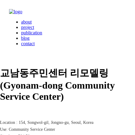
about
project
publication
blog
contact
교남동주민센터 리모델링
(Gyonam-dong Community
Service Center)
Location : 154, Songwol-gil, Jongno-gu, Seoul, Korea
Use: Community Service Center